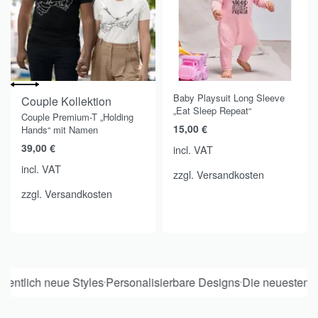
Baby Playsuit Long Sleeve
Couple Kollektion
„Eat Sleep Repeat“
Couple Premium-T „Holding
15,00
€
Hands“ mit Namen
39,00
€
incl. VAT
incl. VAT
zzgl.
Versandkosten
zzgl.
Versandkosten
ntlich neue Styles
Personalisierbare Designs
Die neuesten T
•
•