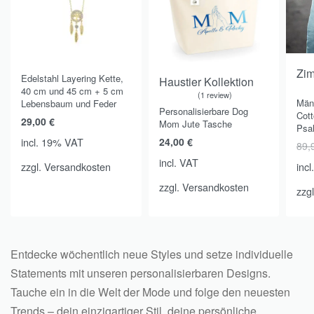
Spare 
Zi
Edelstahl Layering Kette,
Haustier Kollektion
40 cm und 45 cm + 5 cm
1 review
Rat
Män
Lebensbaum und Feder
Rated
out of 5
5.00
Personalisierbare Dog
Cot
29,00
€
Mom Jute Tasche
Psal
24,00
€
incl. 19% VAT
89,
incl. VAT
zzgl.
Versandkosten
incl
zzgl.
Versandkosten
zzg
Entdecke wöchentlich neue Styles und setze individuelle
Statements mit unseren personalisierbaren Designs.
Tauche ein in die Welt der Mode und folge den neuesten
Trends – dein einzigartiger Stil, deine persönliche