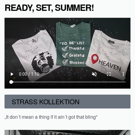
READY, SET, SUMMER!
STRASS KOLLEKTION
„It don´t mean a thing if it ain´t got that bling"