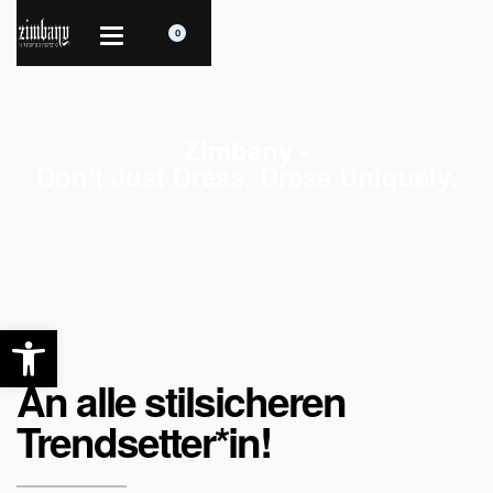
0
Zimbany -
Don't Just Dress. Dress Uniquely.
Open toolbar
An alle stilsicheren
Trendsetter*in!