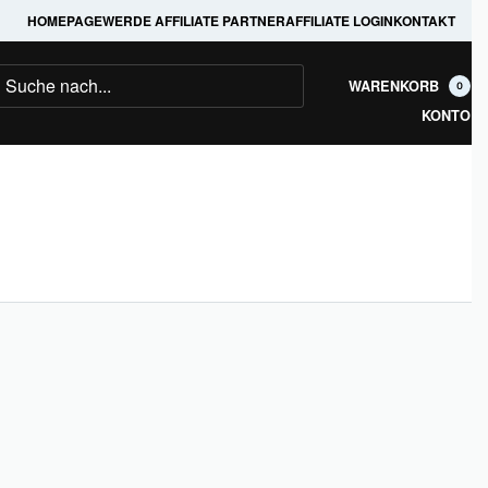
HOMEPAGE
WERDE AFFILIATE PARTNER
AFFILIATE LOGIN
KONTAKT
WARENKORB
0
KONTO
WhatsApp
TikTok
Facebook