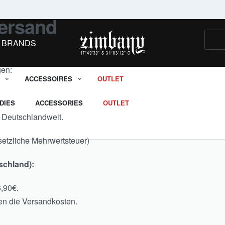
MIT DEM GUTSCHEINCODE ZIM26
ersand
BRANDS
gen:
ACCESSOIRES
OUTLET
DIES
ACCESSORIES
OUTLET
t Deutschlandweit.
setzliche Mehrwertsteuer)
tschland):
,90€.
en die Versandkosten.