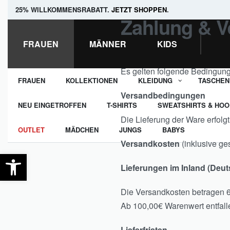
25% WILLKOMMENSRABATT.
JETZT SHOPPEN
.
Zahlung & V
FRAUEN
MÄNNER
KIDS
Es gelten folgende Bedingun
FRAUEN
KOLLEKTIONEN
KLEIDUNG
TASCHEN
Versandbedingungen
NEU EINGETROFFEN
T-SHIRTS
SWEATSHIRTS & HOO
Die Lieferung der Ware erfolg
OUTLET
MÄDCHEN
JUNGS
BABYS
Versandkosten
(inklusive ge
Open toolbar
Lieferungen im Inland (Deu
Die Versandkosten betragen 6
Ab 100,00€ Warenwert entfall
Lieferfristen