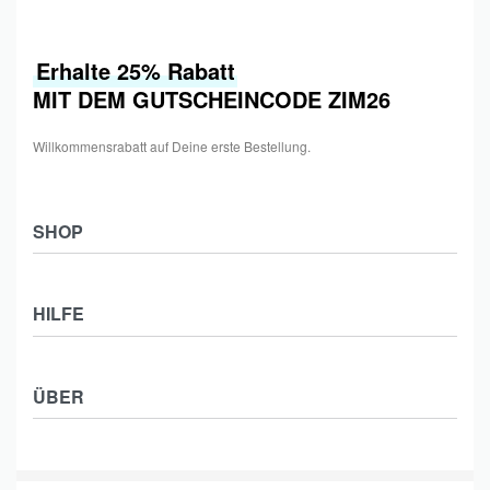
Erhalte 25% Rabatt
MIT DEM GUTSCHEINCODE ZIM26
Willkommensrabatt auf Deine erste Bestellung.
SHOP
Shop
HILFE
Collections
Frauen
Zahlung & Versand
Männer
ÜBER
Widerrufsbelehrung
Kids
Impressum
Kontakt
Datenschutzerklärung