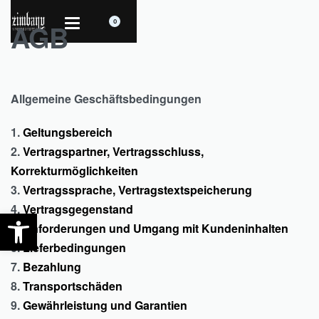
AGB
0
Allgemeine Geschäftsbedingungen
1.
Geltungsbereich
2.
Vertragspartner, Vertragsschluss,
Korrekturmöglichkeiten
3.
Vertragssprache, Vertragstextspeicherung
4.
Vertragsgegenstand
Open toolbar
5.
Anforderungen und Umgang mit Kundeninhalten
6.
Lieferbedingungen
7.
Bezahlung
8.
Transportschäden
9.
Gewährleistung und Garantien