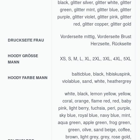
black, glitter silver, glitter white, glitter
green, glitter mint, glitter blue, glitter
purple, glitter violet, glitter pink, glitter
red, glitter copper, glitter gold
Vorderseite mittig, Vorderseite Brust
DRUCKSEITE FRAU
Herzseite, Rückseite
HOODY GRÖSSE M
XS, S, M, L, XL, 2XL, 3XL, 4XL, 5XL
ANN
balticblue, black, hibiskuspink,
HOODY FARBE MANN
violablue, sand, white, heathergrey
white, black, lemon yellow, yellow,
coral, orange, flame red, red, baby
pink, light berry, fuchsia, peri, purple,
sky blue, royal blue, navy blue, mint,
aqua green, apple green, frog green,
green, olive, sand beige, coffee,
brown, light grey, grey, rose gold,