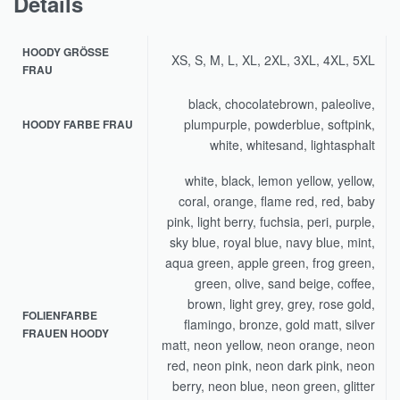
Details
HOODY GRÖSSE F
XS, S, M, L, XL, 2XL, 3XL, 4XL, 5XL
RAU
black, chocolatebrown, paleolive,
plumpurple, powderblue, softpink,
HOODY FARBE FRAU
white, whitesand, lightasphalt
white, black, lemon yellow, yellow,
coral, orange, flame red, red, baby
pink, light berry, fuchsia, peri, purple,
sky blue, royal blue, navy blue, mint,
aqua green, apple green, frog green,
green, olive, sand beige, coffee,
brown, light grey, grey, rose gold,
FOLIENFARBE
flamingo, bronze, gold matt, silver
FRAUEN HOODY
matt, neon yellow, neon orange, neon
red, neon pink, neon dark pink, neon
berry, neon blue, neon green, glitter