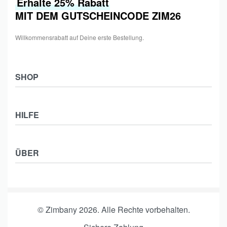
Erhalte 25% Rabatt
MIT DEM GUTSCHEINCODE ZIM26
Willkommensrabatt auf Deine erste Bestellung.
SHOP
Shop
HILFE
Collections
Frauen
Zahlung & Versand
Männer
ÜBER
Widerrufsbelehrung
Kids
Impressum
Kontakt
Datenschutzerklärung
Affiliate Partner werden
AGB
© Zimbany 2026. Alle Rechte vorbehalten.
Affiliate Login
Affiliate Nutzungsbedingungen