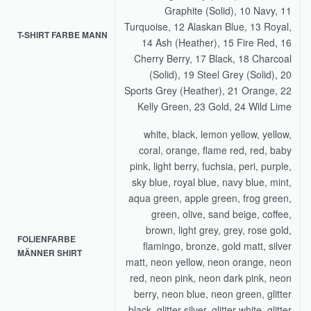
Graphite (Solid), 10 Navy, 11
Turquoise, 12 Alaskan Blue, 13 Royal,
T-SHIRT FARBE MANN
14 Ash (Heather), 15 Fire Red, 16
Cherry Berry, 17 Black, 18 Charcoal
(Solid), 19 Steel Grey (Solid), 20
Sports Grey (Heather), 21 Orange, 22
Kelly Green, 23 Gold, 24 Wild Lime
white, black, lemon yellow, yellow,
coral, orange, flame red, red, baby
pink, light berry, fuchsia, peri, purple,
sky blue, royal blue, navy blue, mint,
aqua green, apple green, frog green,
green, olive, sand beige, coffee,
brown, light grey, grey, rose gold,
FOLIENFARBE
flamingo, bronze, gold matt, silver
MÄNNER SHIRT
matt, neon yellow, neon orange, neon
red, neon pink, neon dark pink, neon
berry, neon blue, neon green, glitter
black, glitter silver, glitter white, glitter