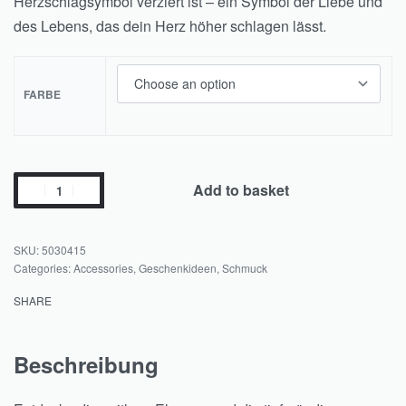
Herzschlagsymbol verziert ist – ein Symbol der Liebe und
des Lebens, das dein Herz höher schlagen lässt.
FARBE
Add to basket
5030415
Categories:
Accessories
,
Geschenkideen
,
Schmuck
SHARE
Beschreibung