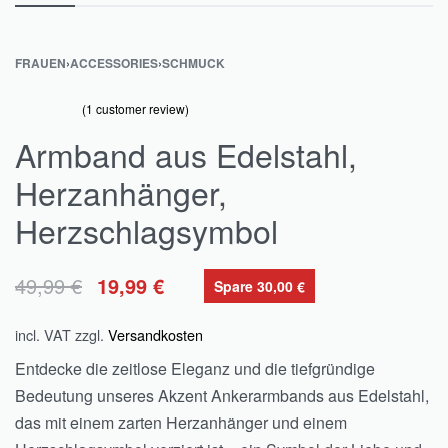
FRAUEN
›
ACCESSORIES
›
SCHMUCK
(
1
customer review)
Rated
1
out of 5 based on
customer rating
5.00
Armband aus Edelstahl,
Herzanhänger,
Herzschlagsymbol
49,99
€
19,99
€
Spare 30,00 €
incl. VAT
zzgl.
Versandkosten
Entdecke die zeitlose Eleganz und die tiefgründige
Bedeutung unseres Akzent Ankerarmbands aus Edelstahl,
das mit einem zarten Herzanhänger und einem