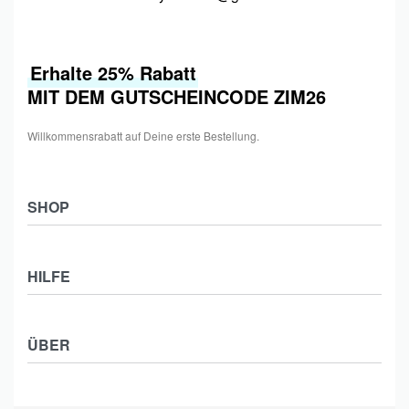
Erhalte 25% Rabatt
MIT DEM GUTSCHEINCODE ZIM26
Willkommensrabatt auf Deine erste Bestellung.
SHOP
Shop
HILFE
Collections
Frauen
Zahlung & Versand
Männer
ÜBER
Widerrufsbelehrung
Kids
Impressum
Kontakt