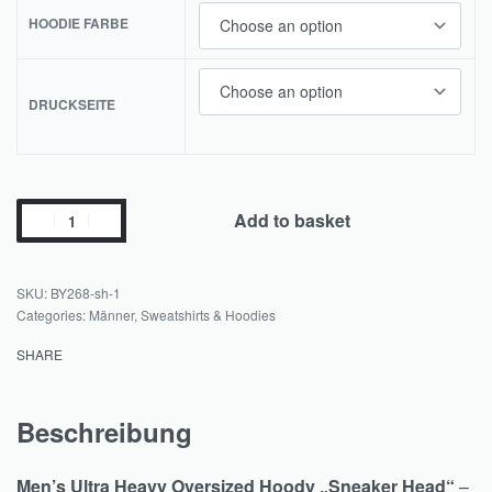
HOODIE FARBE
DRUCKSEITE
Add to basket
BY268-sh-1
Categories:
Männer
,
Sweatshirts & Hoodies
SHARE
Beschreibung
Men’s Ultra Heavy Oversized Hoody „Sneaker Head“
–