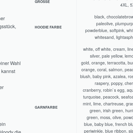
GRÖSSE
4XL, 
black, chocolatebro
her
paleolive, plumpurp
gsstück,
HOODIE FARBE
powderblue, softpink, whi
whitesand, lightasph
white, off white, cream, lin
silver, pale yellow, lem
einer Wahl
gold, orange, terracotta, bu
orange, coral, salmon, pea
m kannst
blush, baby pink, azalea, ro
raspery, poppy, cher
er
cranberry, robin`s egg, aq
turquoise, peacock, seaf
mint, lime, chartreuse, gra
GARNFARBE
green, irish green, hun
green, moss, olive, pow
ein
blue, baby blue, french bl
periwinkle, blue ribbon, sl
 Hoody die