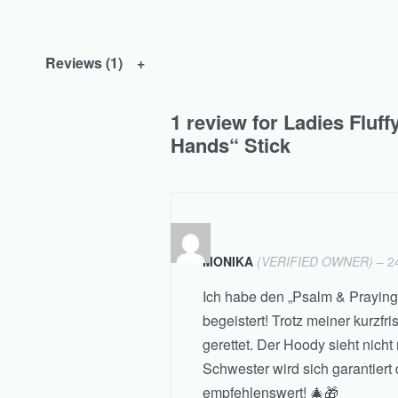
Reviews (1)
1 review for
Ladies Fluf
Hands“ Stick
Rated
out of 5
5
MONIKA
(VERIFIED OWNER)
–
2
Ich habe den „Psalm & Praying
begeistert! Trotz meiner kurzf
gerettet. Der Hoody sieht nich
Schwester wird sich garantiert
empfehlenswert! 🎄🎁