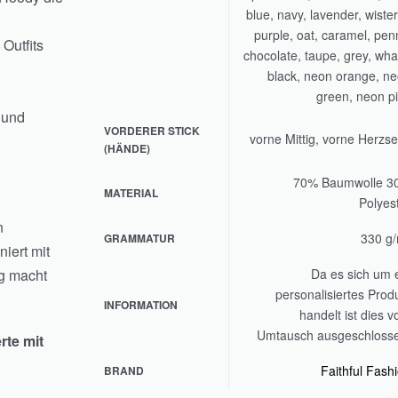
blue, navy, lavender, wister
purple, oat, caramel, pen
 Outfits
chocolate, taupe, grey, wha
black, neon orange, n
green, neon p
 und
VORDERER STICK
vorne Mittig, vorne Herzse
(HÄNDE)
70% Baumwolle 3
MATERIAL
Polyes
n
330 g
GRAMMATUR
iert mit
ng macht
Da es sich um 
personalisiertes Prod
INFORMATION
handelt ist dies 
Umtausch ausgeschloss
rte mit
Faithful Fash
BRAND