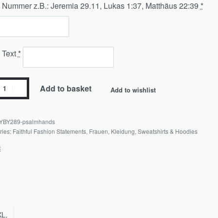
 Nummer z.B.: Jeremia 29.11, Lukas 1:37, Matthäus 22:39
*
 Text
*
Add to basket
Add to wishlist
YBY289-psalmhands
ries:
Faithful Fashion Statements
,
Frauen
,
Kleidung
,
Sweatshirts & Hoodies
E
XL,