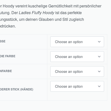
r Hoody vereint kuschelige Gemütlichkeit mit persönlicher
WhatsApp
utung. Der
Ladies Fluffy Hoody
ist das perfekte
ungsstück, um deinen Glauben und Stil zugleich
drücken.
TikTok
SE
Facebook
DIE FARBE
NFARBE
Pinterest
DERER STICK (HÄNDE)
Instagram