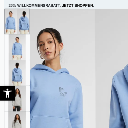
25% WILLKOMMENSRABATT.
JETZT SHOPPEN
.
FRAUEN
MÄNNER
KIDS
FRAUEN
KOLLEKTIONEN
KLEIDUNG
TASCHEN
NEU EINGETROFFEN
T-SHIRTS
SWEATSHIRTS & HOO
OUTLET
MÄDCHEN
JUNGS
BABYS
Open toolbar