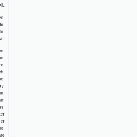
5XL
wn,
le,
te,
alt
en,
on,
rnt
ch,
se,
ry,
ua,
oam
ss,
ter
der
ue,
ate