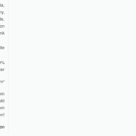
ia,
ny,
le,
eon
ink
ite
0%
ter
/m²
ein
ukt
vom
en!
ion