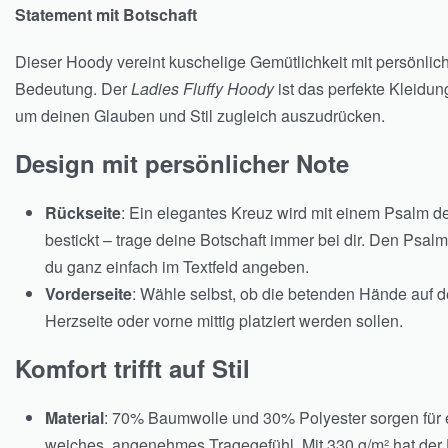
Statement mit Botschaft
Dieser Hoody vereint kuschelige Gemütlichkeit mit persönlic
Bedeutung. Der
Ladies Fluffy Hoody
ist das perfekte Kleidun
um deinen Glauben und Stil zugleich auszudrücken.
Design mit persönlicher Note
Rückseite
: Ein elegantes Kreuz wird mit einem Psalm d
bestickt – trage deine Botschaft immer bei dir. Den Psal
du ganz einfach im Textfeld angeben.
Vorderseite
: Wähle selbst, ob die betenden Hände auf d
Herzseite oder vorne mittig platziert werden sollen.
Komfort trifft auf Stil
Material
: 70% Baumwolle und 30% Polyester sorgen für 
weiches, angenehmes Tragegefühl. Mit 330 g/m² hat der