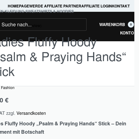
HOMEPAGE
WERDE AFFILIATE PARTNER
AFFILIATE LOGIN
KONTAKT
EN
›
KLEIDUNG
›
SWEATSHIRTS & HOODIES
WARENKORB
(
1
customer review)
0
out of 5 based on
customer rating
.00
KONTO
dies Fluffy Hoody
salm & Praying Hands“
ick
l Fashion
00
€
VAT
zzgl.
Versandkosten
s Fluffy Hoody „Psalm & Praying Hands“ Stick – Dein
ment mit Botschaft