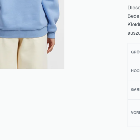
Diese
Bede
Kleid
auszu
GRÖS
HOO
GAR
VOR