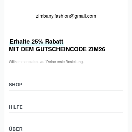
zimbany.fashion@gmail.com
Erhalte 25% Rabatt
MIT DEM GUTSCHEINCODE ZIM26
Willkommensrabatt auf Deine erste Bestellung.
SHOP
Shop
HILFE
Collections
Frauen
Zahlung & Versand
Männer
ÜBER