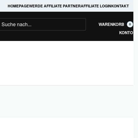
HOMEPAGE
WERDE AFFILIATE PARTNER
AFFILIATE LOGIN
KONTAKT
WARENKORB
0
KONTO
WhatsApp
TikTok
Facebook
Pinterest