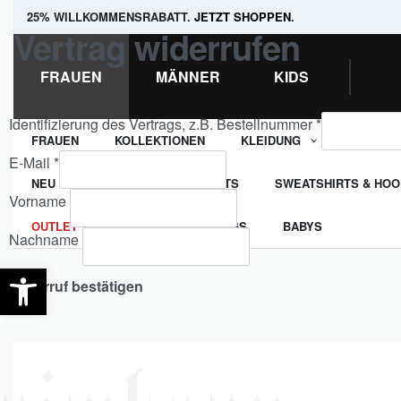
25% WILLKOMMENSRABATT.
JETZT SHOPPEN
.
Vertrag widerrufen
FRAUEN
MÄNNER
KIDS
Identifizierung des Vertrags, z.B. Bestellnummer
*
FRAUEN
KOLLEKTIONEN
KLEIDUNG
TASCHEN
E-Mail
*
NEU EINGETROFFEN
T-SHIRTS
SWEATSHIRTS & HOO
E-Mail
Vorname
(wiederholen)
*
OUTLET
MÄDCHEN
JUNGS
BABYS
Nachname
Werkzeugleiste öffnen
Widerruf bestätigen