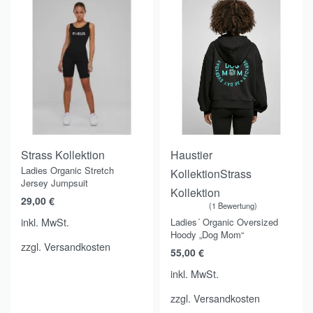
Strass Kollektion
Haustier
Ladies Organic Stretch
Kollektion
Strass
Jersey Jumpsuit
Kollektion
29,00
€
1 Bewertung
Bewertet mit
von 5
5.00
inkl. MwSt.
Ladies´ Organic Oversized
Hoody „Dog Mom“
zzgl.
Versandkosten
55,00
€
inkl. MwSt.
zzgl.
Versandkosten