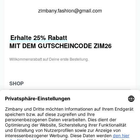
zimbany.fashion@gmail.com
Erhalte 25% Rabatt
MIT DEM GUTSCHEINCODE ZIM26
Willkommensrabatt auf Deine erste Bestellung.
SHOP
Shop
HILFE
Collections
Frauen
Zahlung & Versand
Männer
ÜBER
Widerrufsbelehrung
Kids