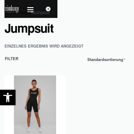
0
Home
›
Frauen
›
Jumpsuit
Jumpsuit
EINZELNES ERGEBNIS WIRD ANGEZEIGT
FILTER
Standardsortierung
Werkzeugleiste öffnen