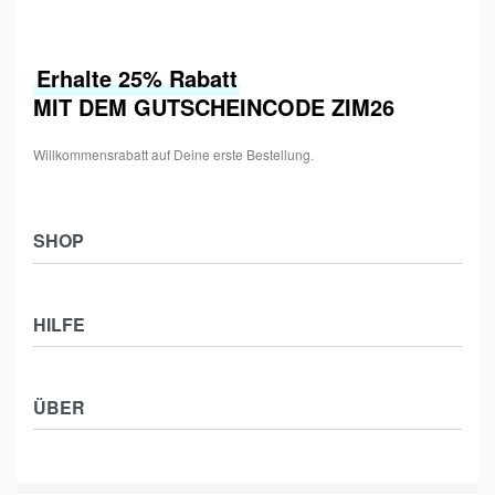
Erhalte 25% Rabatt
MIT DEM GUTSCHEINCODE ZIM26
Willkommensrabatt auf Deine erste Bestellung.
SHOP
Shop
HILFE
Collections
Frauen
Zahlung & Versand
Männer
ÜBER
Widerrufsbelehrung
Kids
Impressum
Kontakt
Datenschutzerklärung