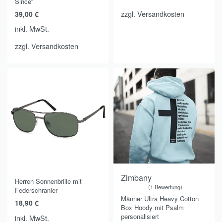
Since“
zzgl.
Versandkosten
39,00
€
inkl. MwSt.
zzgl.
Versandkosten
Spare 20,00 €
Zimbany
Herren Sonnenbrille mit
1 Bewertung
Federschranier
Bewertet mit
von 5
5.00
Männer Ultra Heavy Cotton
18,90
€
Box Hoody mit Psalm
personalisiert
inkl. MwSt.