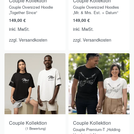
Couple Kollektion
Couple Kollektion
Couple Oversized Hoodie
Couple Oversized Hoodies
„Together Since“
„Mr. & Mrs. Est. + Datum“
149,00
€
149,00
€
inkl. MwSt.
inkl. MwSt.
zzgl.
Versandkosten
zzgl.
Versandkosten
Couple Kollektion
Couple Kollektion
1 Bewertung
Couple Premium-T „Holding
Bewertet mit
von 5
5.00