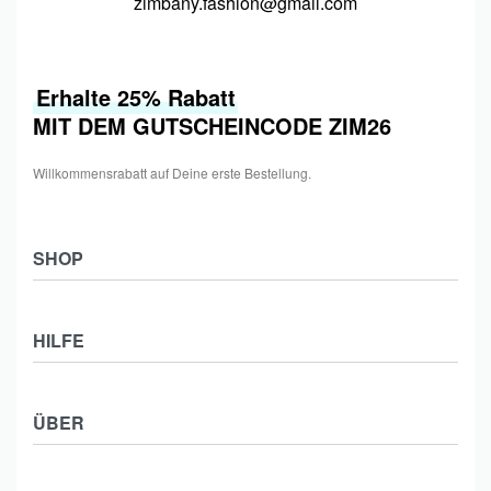
zimbany.fashion@gmail.com
Erhalte 25% Rabatt
MIT DEM GUTSCHEINCODE ZIM26
Willkommensrabatt auf Deine erste Bestellung.
SHOP
Shop
HILFE
Collections
Frauen
Zahlung & Versand
Männer
ÜBER
Widerrufsbelehrung
Kids
Impressum
Kontakt