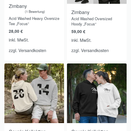
Zimbany
Zimbany
1 Bewertung
Bewertet mit
von 5
5.00
Acid Washed Heavy Oversize
Acid Washed Oversized
Tee „Focus“
Hoody „Focus“
28,00
€
59,00
€
inkl. MwSt.
inkl. MwSt.
zzgl.
Versandkosten
zzgl.
Versandkosten