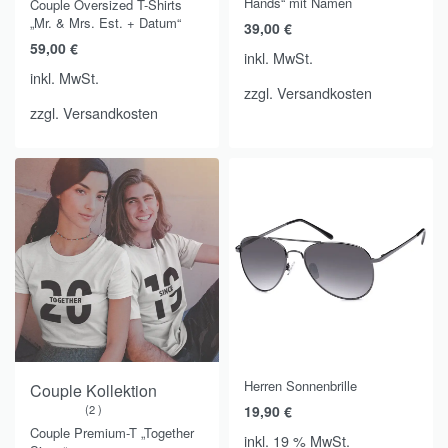
Hands“ mit Namen
Couple Oversized T-Shirts
„Mr. & Mrs. Est. + Datum“
39,00
€
59,00
€
inkl. MwSt.
inkl. MwSt.
zzgl.
Versandkosten
zzgl.
Versandkosten
Herren Sonnenbrille
Couple Kollektion
2
19,90
€
Bewertet mit
von 5
5.00
Couple Premium-T „Together
inkl. 19 % MwSt.