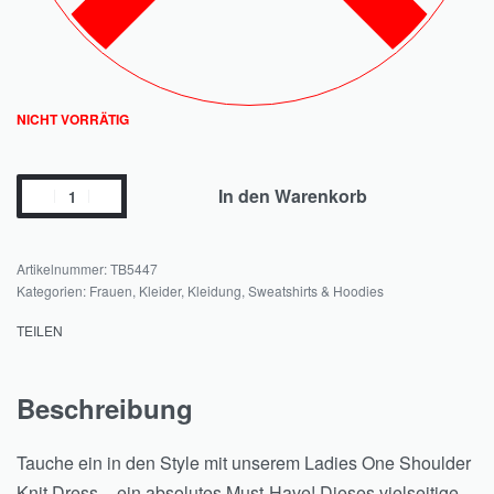
NICHT VORRÄTIG
In den Warenkorb
TB5447
Kategorien:
Frauen
,
Kleider
,
Kleidung
,
Sweatshirts & Hoodies
TEILEN
Beschreibung
Tauche ein in den Style mit unserem Ladies One Shoulder
Knit Dress – ein absolutes Must-Have! Dieses vielseitige