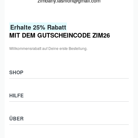
zimbany.fashion@gmail.com
Erhalte 25% Rabatt
MIT DEM GUTSCHEINCODE ZIM26
Willkommensrabatt auf Deine erste Bestellung.
SHOP
Shop
HILFE
Collections
Frauen
Zahlung & Versand
Männer
ÜBER
Widerrufsbelehrung
Kids
Impressum
Kontakt