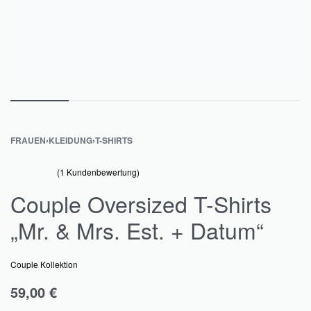
FRAUEN
›
KLEIDUNG
›
T-SHIRTS
(
1
Kundenbewertung)
Bewertet mit
1
von 5, basierend auf
Kundenbewertung
5.00
Couple Oversized T-Shirts
„Mr. & Mrs. Est. + Datum“
Couple Kollektion
59,00
€