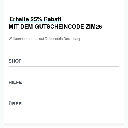
Erhalte 25% Rabatt
MIT DEM GUTSCHEINCODE ZIM26
Willkommensrabatt auf Deine erste Bestellung.
SHOP
Shop
HILFE
Collections
Frauen
Zahlung & Versand
Männer
ÜBER
Widerrufsbelehrung
Kids
Impressum
Kontakt
Datenschutzerklärung