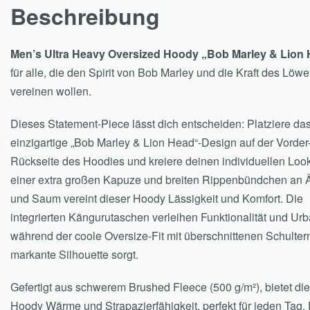
Beschreibung
Men’s Ultra Heavy Oversized Hoody „Bob Marley & Lion
für alle, die den Spirit von Bob Marley und die Kraft des Löw
vereinen wollen.
Dieses Statement-Piece lässt dich entscheiden: Platziere da
einzigartige „Bob Marley & Lion Head“-Design auf der Vorder
Rückseite des Hoodies und kreiere deinen individuellen Look
einer extra großen Kapuze und breiten Rippenbündchen an 
und Saum vereint dieser Hoody Lässigkeit und Komfort. Die
integrierten Kängurutaschen verleihen Funktionalität und Urb
während der coole Oversize-Fit mit überschnittenen Schultern
markante Silhouette sorgt.
Gefertigt aus schwerem Brushed Fleece (500 g/m²), bietet di
Hoody Wärme und Strapazierfähigkeit, perfekt für jeden Tag.