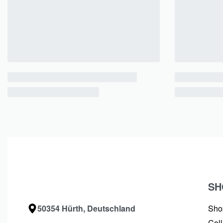
SH
50354 Hürth, Deutschland
Sho
Coll