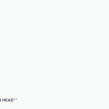
N HEAD“”