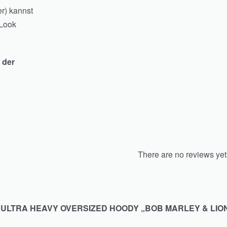
r) kannst
 Look
 der
There are no reviews yet
N ULTRA HEAVY OVERSIZED HOODY „BOB MARLEY & LIO