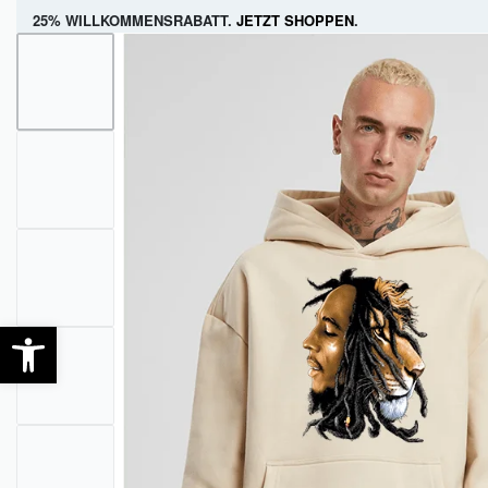
25% WILLKOMMENSRABATT.
JETZT SHOPPEN
.
FRAUEN
MÄNNER
KIDS
FRAUEN
KOLLEKTIONEN
KLEIDUNG
TASCHEN
NEU EINGETROFFEN
T-SHIRTS
SWEATSHIRTS & HOO
OUTLET
MÄDCHEN
JUNGS
BABYS
Open toolbar