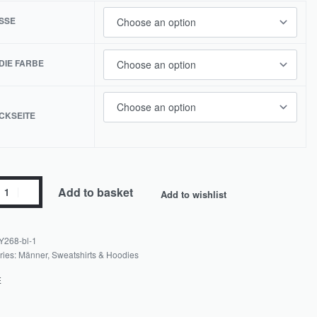
SE
TikTok
DIE FARBE
Facebook
CKSEITE
Pinterest
Add to basket
Add to wishlist
Instagram
Y268-bl-1
ries:
Männer
,
Sweatshirts & Hoodies
E