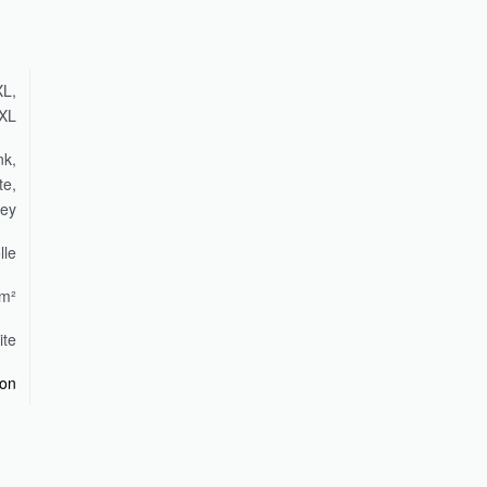
XL,
5XL
nk,
te,
rey
le
/m²
ite
ion