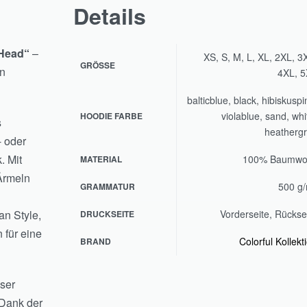
Details
 Head“
–
XS, S, M, L, XL, 2XL, 3
GRÖSSE
en
4XL, 
balticblue, black, hibiskuspi
violablue, sand, whi
HOODIE FARBE
s
heatherg
- oder
. Mit
100% Baumwol
MATERIAL
Ärmeln
500 g
GRAMMATUR
an Style,
Vorderseite, Rückse
DRUCKSEITE
 für eine
Colorful Kollekt
BRAND
eser
 Dank der