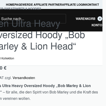
HOMEPAGE
WERDE AFFILIATE PARTNER
AFFILIATE LOGIN
KONTAKT
ER
›
SWEATSHIRTS & HOODIES
n Ultra Heavy
WARENKORB
0
KONTO
ersized Hoody „Bob
rley & Lion Head“
l Kollektion
00
€
VAT
zzgl.
Versandkosten
s Ultra Heavy Oversized Hoody „Bob Marley & Lion
“
– für alle, die den Spirit von Bob Marley und die Kraft des
WhatsApp
 vereinen wollen.