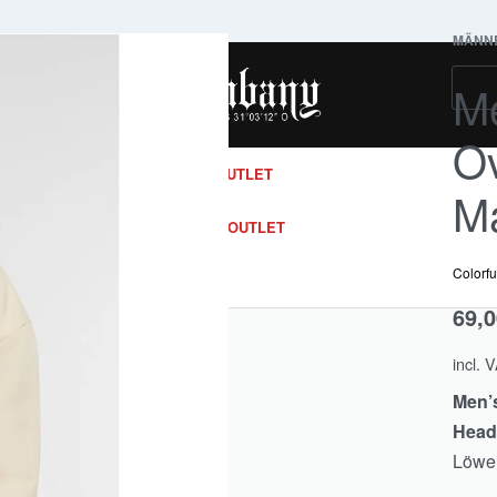
MIT DEM GUTSCHEINCODE ZIM26
MÄNN
Me
BRANDS
Ov
ACCESSOIRES
OUTLET
Ma
DIES
ACCESSORIES
OUTLET
Colorfu
69,
incl. 
Men’
Head
Löwen