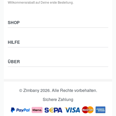
Willkommensrabatt auf Deine erste Bestellung.
SHOP
Shop
HILFE
Collections
Frauen
Zahlung & Versand
Männer
ÜBER
Widerrufsbelehrung
Kids
Impressum
Kontakt
Datenschutzerklärung
Affiliate Partner werden
AGB
© Zimbany 2026. Alle Rechte vorbehalten.
Affiliate Login
Affiliate Nutzungsbedingungen
Sichere Zahlung
Als Affiliate registrieren
Vertrag widerrufen