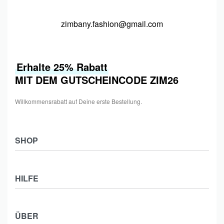
zimbany.fashion@gmail.com
Erhalte 25% Rabatt
MIT DEM GUTSCHEINCODE ZIM26
Willkommensrabatt auf Deine erste Bestellung.
SHOP
Shop
HILFE
Collections
Frauen
Zahlung & Versand
Männer
ÜBER
Widerrufsbelehrung