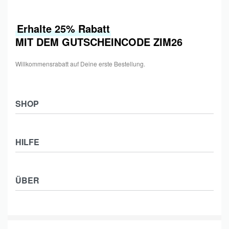
Erhalte 25% Rabatt
MIT DEM GUTSCHEINCODE ZIM26
Willkommensrabatt auf Deine erste Bestellung.
SHOP
Shop
HILFE
Collections
Frauen
Zahlung & Versand
Männer
ÜBER
Widerrufsbelehrung
Kids
Impressum
Kontakt
Datenschutzerklärung
Affiliate Partner werden