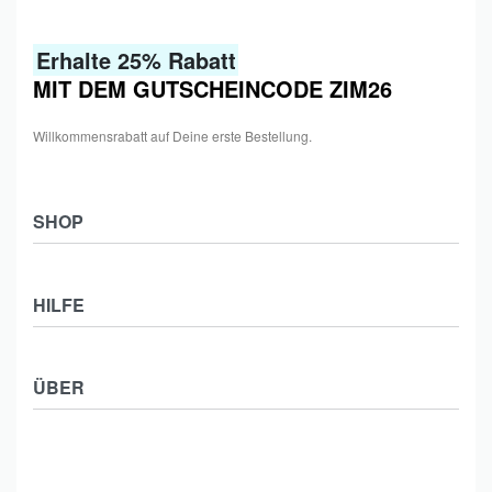
Erhalte 25% Rabatt
MIT DEM GUTSCHEINCODE ZIM26
Willkommensrabatt auf Deine erste Bestellung.
SHOP
Shop
HILFE
Collections
Frauen
Zahlung & Versand
Männer
ÜBER
Widerrufsbelehrung
Kids
Impressum
Kontakt
Datenschutzerklärung
Affiliate Partner werden