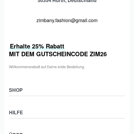
50354 Hürth, Deutschland
zimbany.fashion@gmail.com
Erhalte 25% Rabatt
MIT DEM GUTSCHEINCODE ZIM26
Willkommensrabatt auf Deine erste Bestellung.
SHOP
Shop
HILFE
Collections
Frauen
Zahlung & Versand
Männer